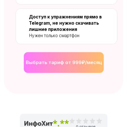
Благодаря
тренажеру вы:
Станете увереннее и повысите
самооценку
Сможете быстрее справляться с
профессиональными и бытовыми
задачами
Повысите концентрацию
внимания
Сможете легче запоминать
любой объем информации
Улучшите самочувствие, снизите
тревожность и повысите
когнитивные способности
Разовьете креативность и
нестандартное мышление
Выбрать тариф от 999₽/месяц