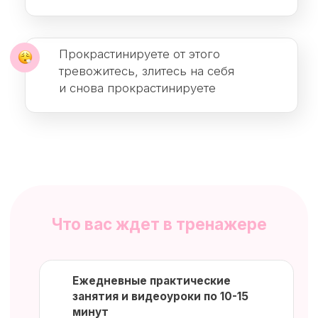
Бот анализирует ваши результаты
и подбирает оптимальную нагрузку
Делайте упражнения, когда вам
будет удобно, в любое время
Упражнения интерактивные и
разнообразные
Вам не придется заставлять себя
заниматься
Доступ к упражнениям прямо в
Telegram, не нужно скачивать
лишние приложения
Нужен только смартфон
Выбрать тариф от 999₽/месяц