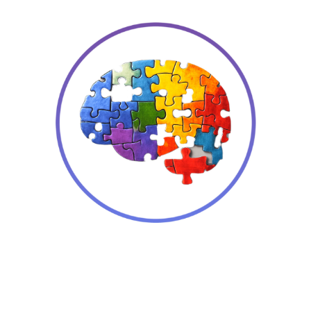
Этот тренажер для
вас, если вы:
Тратите много время на бесполезный
скроллинг ленты в соц.сетях
Часто откладываете выполнение
сложных задач или новое обучение